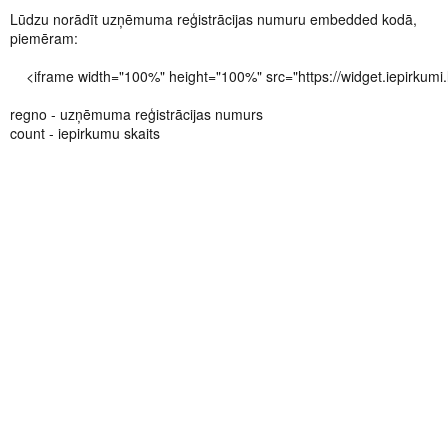
Lūdzu norādīt uzņēmuma reģistrācijas numuru embedded kodā,
piemēram:
    <iframe width="100%" height="100%" src="https://widget.iepirkum
regno - uzņēmuma reģistrācijas numurs
count - iepirkumu skaits